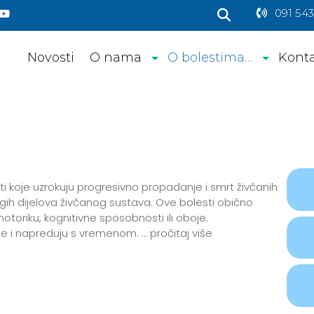
091 543
Novosti
O nama
O bolestima…
Kont
i koje uzrokuju progresivno propadanje i smrt živčanih
gih dijelova živčanog sustava. Ove bolesti obično
otoriku, kognitivne sposobnosti ili oboje.
e i napreduju s vremenom. … pročitaj više