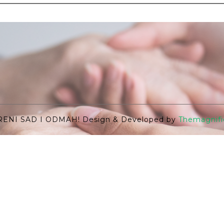
RENI SAD I ODMAH!
Design & Developed by
Themagnifi