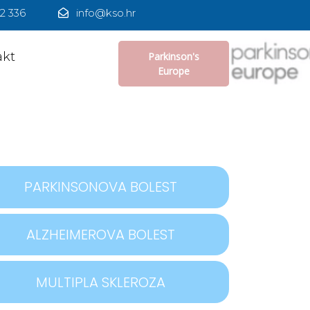
2 336
info@kso.hr
akt
Parkinson's
Europe
PARKINSONOVA BOLEST
ALZHEIMEROVA BOLEST
MULTIPLA SKLEROZA