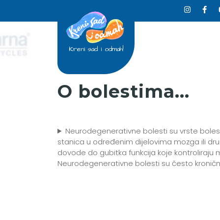
Kreni sad i odmah!
O bolestima…
Neurodegenerativne bolesti su vrste bolest
stanica u određenim dijelovima mozga ili dru
dovode do gubitka funkcija koje kontroliraju m
Neurodegenerativne bolesti su često kroničn