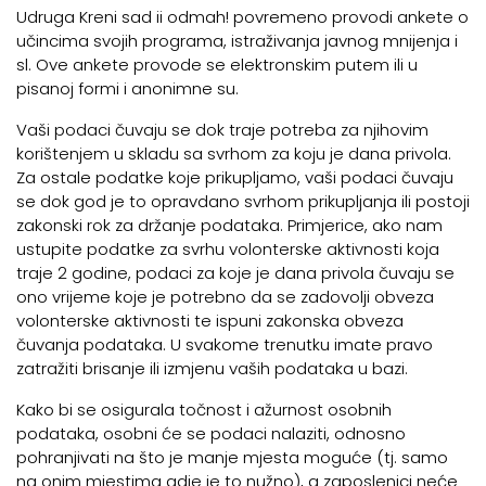
Udruga Kreni sad ii odmah! povremeno provodi ankete o
učincima svojih programa, istraživanja javnog mnijenja i
sl. Ove ankete provode se elektronskim putem ili u
pisanoj formi i anonimne su.
Vaši podaci čuvaju se dok traje potreba za njihovim
korištenjem u skladu sa svrhom za koju je dana privola.
Za ostale podatke koje prikupljamo, vaši podaci čuvaju
se dok god je to opravdano svrhom prikupljanja ili postoji
zakonski rok za držanje podataka. Primjerice, ako nam
ustupite podatke za svrhu volonterske aktivnosti koja
traje 2 godine, podaci za koje je dana privola čuvaju se
ono vrijeme koje je potrebno da se zadovolji obveza
volonterske aktivnosti te ispuni zakonska obveza
čuvanja podataka. U svakome trenutku imate pravo
zatražiti brisanje ili izmjenu vaših podataka u bazi.
Kako bi se osigurala točnost i ažurnost osobnih
podataka, osobni će se podaci nalaziti, odnosno
pohranjivati na što je manje mjesta moguće (tj. samo
na onim mjestima gdje je to nužno), a zaposlenici neće