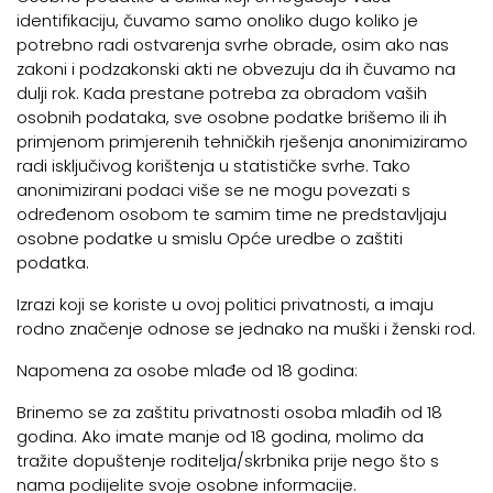
identifikaciju, čuvamo samo onoliko dugo koliko je
potrebno radi ostvarenja svrhe obrade, osim ako nas
zakoni i podzakonski akti ne obvezuju da ih čuvamo na
dulji rok. Kada prestane potreba za obradom vaših
osobnih podataka, sve osobne podatke brišemo ili ih
primjenom primjerenih tehničkih rješenja anonimiziramo
radi isključivog korištenja u statističke svrhe. Tako
anonimizirani podaci više se ne mogu povezati s
određenom osobom te samim time ne predstavljaju
osobne podatke u smislu Opće uredbe o zaštiti
podatka.
Izrazi koji se koriste u ovoj politici privatnosti, a imaju
rodno značenje odnose se jednako na muški i ženski rod.
Napomena za osobe mlađe od 18 godina:
Brinemo se za zaštitu privatnosti osoba mlađih od 18
godina. Ako imate manje od 18 godina, molimo da
tražite dopuštenje roditelja/skrbnika prije nego što s
nama podijelite svoje osobne informacije.