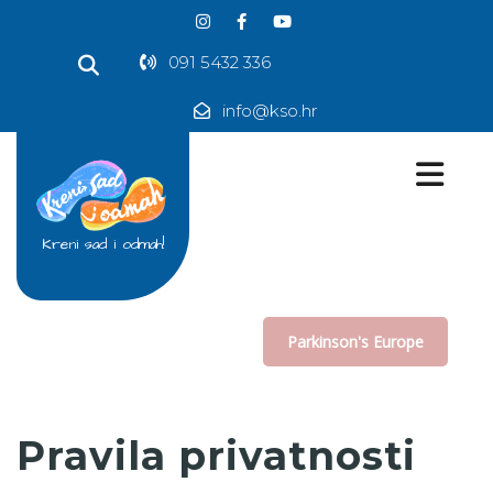
091 5432 336
info@kso.hr
Kreni sad i odmah!
Parkinson's Europe
Pravila privatnosti