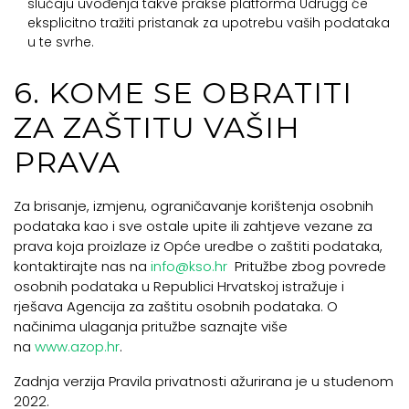
slučaju uvođenja takve prakse platforma Udrugg će
eksplicitno tražiti pristanak za upotrebu vaših podataka
u te svrhe.
6. KOME SE OBRATITI
ZA ZAŠTITU VAŠIH
PRAVA
Za brisanje, izmjenu, ograničavanje korištenja osobnih
podataka kao i sve ostale upite ili zahtjeve vezane za
prava koja proizlaze iz Opće uredbe o zaštiti podataka,
kontaktirajte nas na
info@kso.hr
Pritužbe zbog povrede
osobnih podataka u Republici Hrvatskoj istražuje i
rješava Agencija za zaštitu osobnih podataka. O
načinima ulaganja pritužbe saznajte više
na
www.azop.hr
.
Zadnja verzija Pravila privatnosti ažurirana je u studenom
2022.