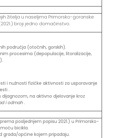
dnjih žitelja u naseljima Primorsko-goranske
2021.) broji jedno domaćinstvo.
čnih područja (otočnih, gorskih).
m procesima (depopulacije, litoralizacije,
).
i i nužnosti fizičke aktivnosti za usporavanje
sti .
 dijagnozom, na aktivno djelovanje kroz
sad i odmah
.
prema posljednjem popisu 2021.) u Primorsko-
omoću bicikla.
 grada/općine kojem pripadaju.