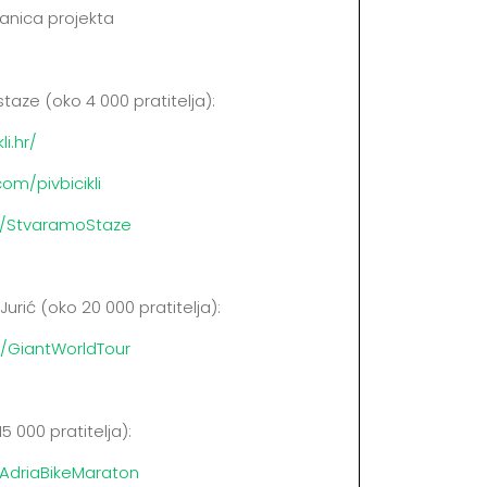
anica projekta
 staze (oko 4 000 pratitelja):
li.hr/
om/pivbicikli
m/StvaramoStaze
urić (oko 20 000 pratitelja):
/GiantWorldTour
5 000 pratitelja):
AdriaBikeMaraton