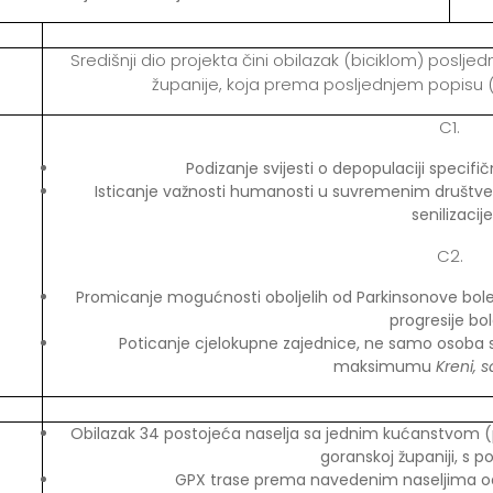
Središnji dio projekta čini obilazak (biciklom) poslje
županije, koja prema posljednjem popisu (
C1.
Podizanje svijesti o depopulaciji specifi
Isticanje važnosti humanosti u suvremenim društveni
senilizacije
C2.
Promicanje mogućnosti oboljelih od Parkinsonove bolest
progresije bole
Poticanje cjelokupne zajednice, ne samo osoba s
maksimumu
Kreni, 
Obilazak 34 postojeća naselja sa jednim kućanstvom (
goranskoj županiji, s p
GPX trase prema navedenim naseljima od