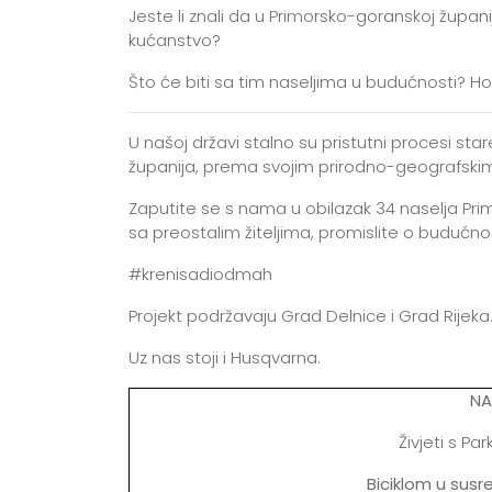
Jeste li znali da u Primorsko-goranskoj župan
kućanstvo?
Što će biti sa tim naseljima u budućnosti? Ho
U našoj državi stalno su pristutni procesi st
županija, prema svojim prirodno-geografski
Zaputite se s nama u obilazak 34 naselja Pri
sa preostalim žiteljima, promislite o budućno
#krenisadiodmah
Projekt podržavaju Grad Delnice i Grad Rijeka
Uz nas stoji i Husqvarna.
NA
Živjeti s Par
Biciklom u susr