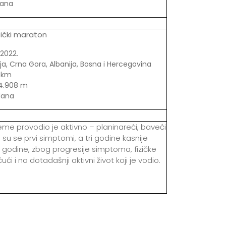
dana
tički maraton
 2022.
ija, Crna Gora, Albanija, Bosna i Hercegovina
7 km
4.908 m
dana
jeme provodio je aktivno – planinareći, baveći
 su se prvi simptomi, a tri godine kasnije
i godine, zbog progresije simptoma, fizičke
i na dotadašnji aktivni život koji je vodio.