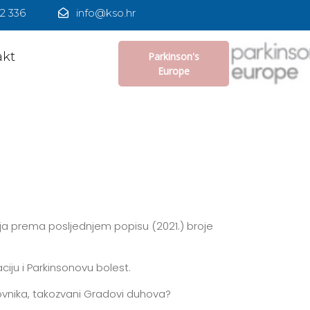
2 336
info@kso.hr
akt
Parkinson's
Europe
 koja prema posljednjem popisu (2021.) broje
iju i Parkinsonovu bolest.
anovnika, takozvani Gradovi duhova?