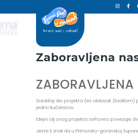
Kreni sad i odmah!
Zaboravljena nas
ZABORAVLJENA 
Središnji dio projekta čini obilazak (biciklom
jedno kućanstvo.
Idejni cilj ovog projekta svrhovito povezuje
Jeste li znali da u Primorsko-goranskoj župan