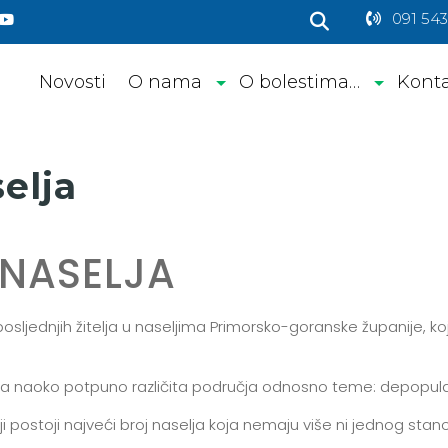
091 543
Novosti
O nama
O bolestima…
Kont
elja
NASELJA
) posljednjih žitelja u naseljima Primorsko-goranske županije,
 dva naoko potpuno različita područja odnosno teme: depopulac
iji postoji najveći broj naselja koja nemaju više ni jednog st