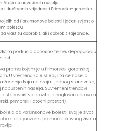
 žiteljima navedenih naselja.
žja i društvenih vrijednosti Primorsko-goranske
elih od Parkinsonove bolesti i jačati svijest o
vom bolešću.
a vlastitu dobrobit, ali i dobrobit zajednice.
azličita područja odnosno teme: depopulaciju
olest.
štva prema kojem je u Primorsko-goranskoj
m. U vremenu koje slijedi, i ta će naselja
ja županije koja ne broji ni jednog stanovnika,
oj napuštenih naselja. Suvremeni trendovi
ja stanovništva izrazito je naglašen upravo u
rski, primorski i otočni prostori).
boljela od Parkinsonove bolesti, svoj je život
be s dijagnozom i promociji aktivnog života
ravlja.