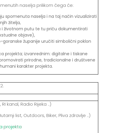
pomenutih naselja prilikom čega će:
aju spomenuta naselja i na taj način vizualizirati
ih žitelja,
u i životnom putu te tu priču dokumentirati
kstualne objave),
-goranske županije uručiti simbolični poklon
projekta; izvanrednim: digitalne i tiskane
e, promovirati prirodne, tradicionalne i društvene
 humani karakter projekta.
2.
 RI kanal, Radio Rijeka ..)
arnji list, Outdoors, Biker, Pliva zdravlje ..)
a projekta