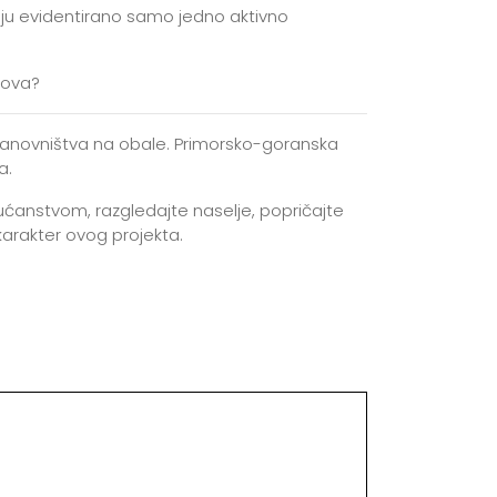
maju evidentirano samo jedno aktivno
hova?
 stanovništva na obale. Primorsko-goranska
a.
ućanstvom, razgledajte naselje, popričajte
karakter ovog projekta.