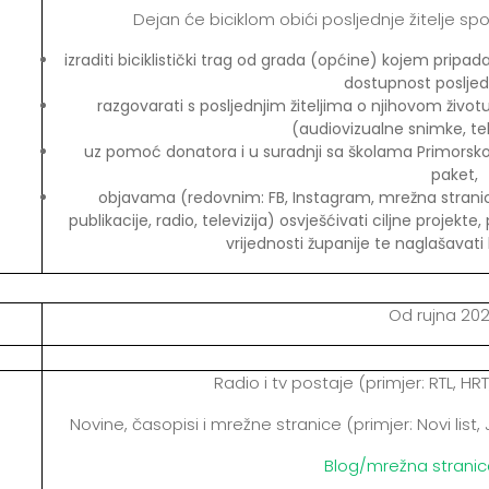
Dejan će biciklom obići posljednje žitelje s
izraditi biciklistički trag od grada (općine) kojem pripad
dostupnost posljednj
razgovarati s posljednjim žiteljima o njihovom život
(audiovizualne snimke, te
uz pomoć donatora i u suradnji sa školama Primorsko
paket,
objavama (redovnim: FB, Instagram, mrežna stranica 
publikacije, radio, televizija) osvješćivati ciljne projekt
vrijednosti županije te naglašavati
Od rujna 202
Radio i tv postaje (primjer: RTL, HRT,
Novine, časopisi i mrežne stranice (primjer: Novi list, Jut
Blog/mrežna stranic