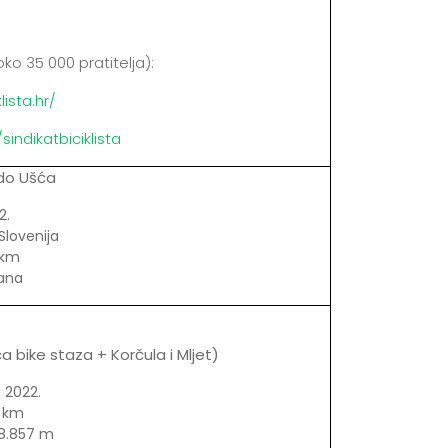
oko 35 000 pratitelja):
lista.hr/
ndikatbiciklista
do Ušća
2.
Slovenija
 km
dana
 bike staza + Korčula i Mljet)
 2022.
0 km
8.857 m