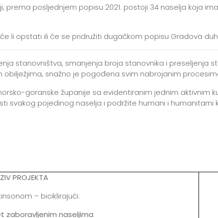
iji, prema posljednjem popisu 2021. postoji 34 naselja koja i
će li opstati ili će se pridružiti dugačkom popisu Gradova du
arenja stanovništva, smanjenja broja stanovnika i preseljenja
m obilježjima, snažno je pogođena svim nabrojanim procesim
morsko-goranske županije sa evidentiranim jednim aktivnim k
sti svakog pojedinog naselja i podržite humani i humanitarni 
.
ZIV PROJEKTA
kinsonom – biciklirajući:
et zaboravljenim naseljima