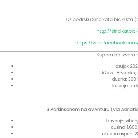
Uz podršku Sindikata biciklista (
http://sindikatbicik
https://web.facebook.com/si
Kupom od izvora 
ožujak 202
države: Hrvatska, 
dužina: 300
trajanje: 7 
S Parkinsonom na aVAnturu (Via Adriatica
travanj-svibanj
dužina: 1.60
ukupan uspon: 2