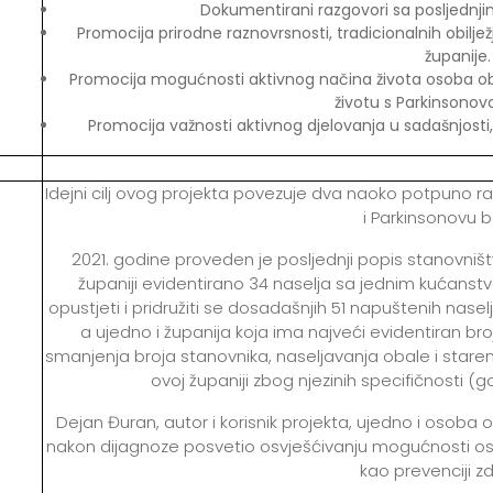
Dokumentirani razgovori sa posljednjim
Promocija prirodne raznovrsnosti, tradicionalnih obilje
županije.
Promocija mogućnosti aktivnog načina života osoba obolj
životu s Parkinsono
Promocija važnosti aktivnog djelovanja u sadašnjosti, z
Idejni cilj ovog projekta povezuje dva naoko potpuno r
i Parkinsonovu b
2021. godine proveden je posljednji popis stanovni
županiji evidentirano 34 naselja sa jednim kućanstvo
opustjeti i pridružiti se dosadašnjih 51 napuštenih nasel
a ujedno i županija koja ima najveći evidentiran br
smanjenja broja stanovnika, naseljavanja obale i staren
ovoj županiji zbog njezinih specifičnosti (go
Dejan Đuran, autor i korisnik projekta, ujedno i osoba o
nakon dijagnoze posvetio osvješćivanju mogućnosti oso
kao prevenciji zd