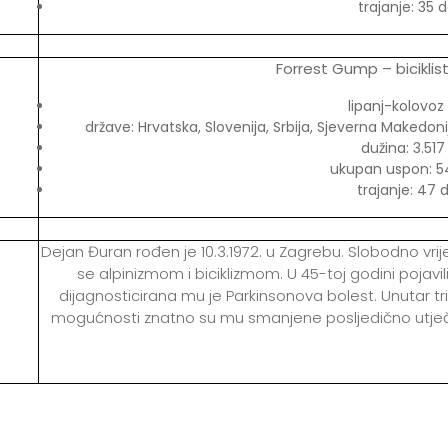
trajanje: 35 
Forrest Gump – biciklis
lipanj-kolovoz
države: Hrvatska, Slovenija, Srbija, Sjeverna Makedon
dužina: 3.51
ukupan uspon: 5
trajanje: 47 
Dejan Đuran rođen je 10.3.1972. u Zagrebu. Slobodno vri
se alpinizmom i biciklizmom. U 45-toj godini pojavili
dijagnosticirana mu je Parkinsonova bolest. Unutar tr
mogućnosti znatno su mu smanjene posljedično utječući 