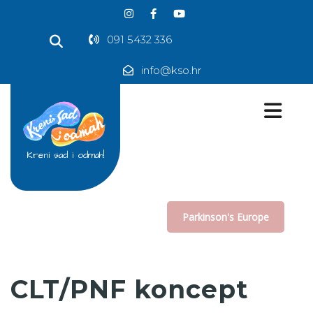
091 5432 336
info@kso.hr
Kreni sad i odmah!
Parkinson's Europe
CLT/PNF koncept