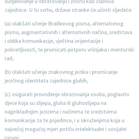
sudjelovanje u obrazovanju i životu kao članova
zajednice. U tu svrhu, države stranke će učiniti sljedeće:
(a) olakšati učenje Brailleovog pisma, alternativnog
pisma, augmentativnih i alternativnih načina, sredstava
i oblika komunikacije, vještina orijentacije i
pokretljivosti, te promicati potporu vršnjaka i mentorski
rad,
(b) olakšati učenje znakovnog jezika i promicanje
jezičnog identiteta zajednice gluhih;
(c) osigurati provođenje obrazovanja osoba, poglavito
djece koja su slijepa, gluha ili gluhoslijepa na
najprikladnijim jezicima i načinima te sredstvima
komunikacije za te pojedince, i u okruženjima koja u
najvećoj mogućoj mjeri potiču intelektualni i socijalni
razvoj.