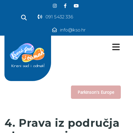
091 5432 336
info@kso.hr
Kreni sad i odmah!
Parkinson's Europe
4. Prava iz područja