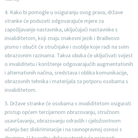
4. Kako bi pomogle u osiguranju ovog prava, države
stranke će poduzeti odgovarajuće mjere za
zapošljavanje nastavnika, uključujući nastavnike s
invaliditetom, koji znaju znakovni jezik i Brailleovo
pismo i obučit će stručnjake i osoblje koje radi na svim
obrazovnim razinama. Takva obuka će uključivati svijest
o invaliditetu i korištenje odgovarajućih augmentativnih
i alternativnih načina, sredstava i oblika komunikacije,
obrazovnih tehnika i materijala za potporu osobama s
invaliditetom.
5. Države stranke će osobama s invaliditetom osigurati
pristup općem tercijarnom obrazovanju, stručnom
usavršavanju, obrazovanju odraslih i cjeloživotnom
učenju bez diskriminacije i na ravnopravnoj osnovi s
drugima. U tu svrhu, države stranke će osigurati