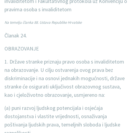
invaliditetom i Fakultativnog protokola uz Konvenciju o
pravima osoba s invaliditetom
Na temelju članka 88. Ustava Republike Hrvatske
Članak 24.
OBRAZOVANJE
1. Države stranke priznaju pravo osoba s invaliditetom
na obrazovanje. U cilju ostvarenja ovog prava bez
diskriminacije i na osnovi jednakih mogućnosti, države
stranke će osigurati uključivost obrazovnog sustava,
kao i cjeloživotno obrazovanje, usmjereno na:
(a) puni razvoj ljudskog potencijala i osjećaja
dostojanstva i vlastite vrijednosti, osnaživanja
poštivanja ljudskih prava, temeljnih sloboda i ljudske
raznolikosti,