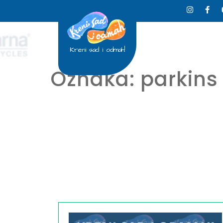
Kreni sad i odmah!
Oznaka:
parkins