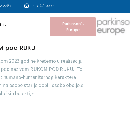
2 336
info@kso.hr
akt
Parkinson's
Europe
M pod RUKU
kom 2023.godine krećemo u realizaciju
a pod nazivom RUKOM POD RUKU. To
ekt humano-humanitarnog karaktera
 na osobe starije dobi i osobe oboljele
loških bolesti, s