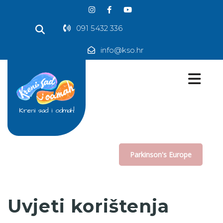
091 5432 336
info@kso.hr
Kreni sad i odmah!
Parkinson's Europe
Uvjeti korištenja