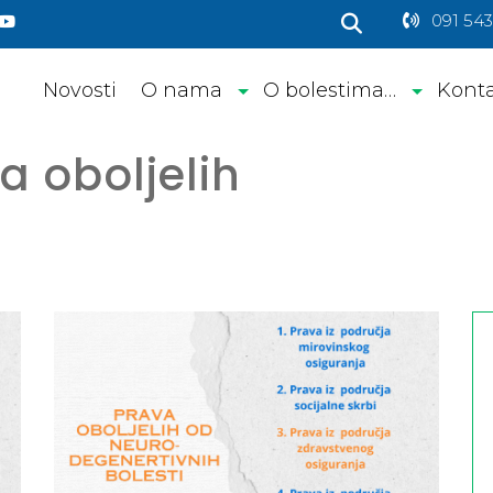
091 543
Novosti
O nama
O bolestima…
Kont
a oboljelih