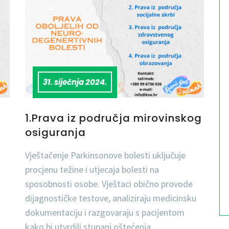
31. siječnja 2024.
1.Prava iz područja mirovinskog
osiguranja
Vještačenje Parkinsonove bolesti uključuje
procjenu težine i utjecaja bolesti na
sposobnosti osobe. Vještaci obično provode
dijagnostičke testove, analiziraju medicinsku
dokumentaciju i razgovaraju s pacijentom
kako bi utvrdili stupanj oštećenja.