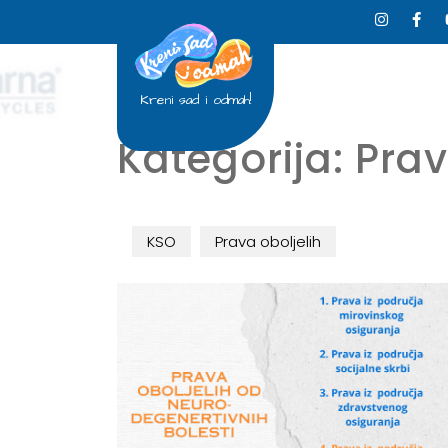
Kreni sad i odmah!
Kategorija:
Prav
KSO
Prava oboljelih