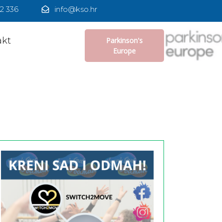
2 336
info@kso.hr
akt
Parkinson's
Europe